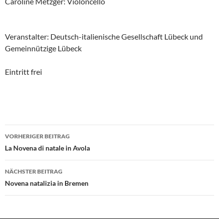
Caroline Metzger: Violoncello
Veranstalter: Deutsch-italienische Gesellschaft Lübeck und
Gemeinnützige Lübeck
Eintritt frei
Beitragsnavigation
VORHERIGER BEITRAG
La Novena di natale in Avola
NÄCHSTER BEITRAG
Novena natalizia in Bremen