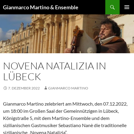
Zum
Suchen
Gianmarco Martino & Ensemble
Inhalt
PRIMÄR
springen
MENÜ
NOVENA NATALIZIA IN
LÜBECK
7. DEZEMBER 2022
GIANMARCO MARTINO
Gianmarco Martino zelebriert am Mittwoch, den 07.12.2022,
um 18:00 im Großen Saal der Gemeinnützigen in Lübeck,
Königstraße 5, mit dem Martino-Ensemble und dem
sizilianischen Gastmusiker Sebastiano Nanè die traditionelle
sizilianische „Novena Natalizia“.