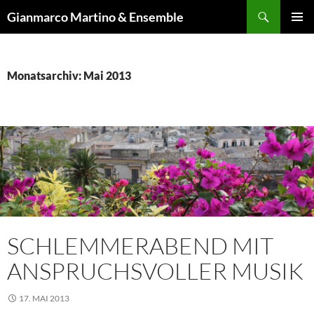
Zum
Suchen
Gianmarco Martino & Ensemble
Inhalt
PRIMÄR
springen
MENÜ
Monatsarchiv: Mai 2013
SCHLEMMERABEND MIT
ANSPRUCHSVOLLER MUSIK
17. MAI 2013