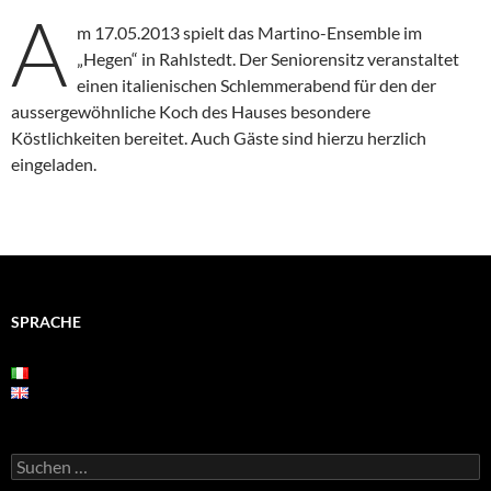
A
m 17.05.2013 spielt das Martino-Ensemble im
„Hegen“ in Rahlstedt. Der Seniorensitz veranstaltet
einen italienischen Schlemmerabend für den der
aussergewöhnliche Koch des Hauses besondere
Köstlichkeiten bereitet. Auch Gäste sind hierzu herzlich
eingeladen.
SPRACHE
Suchen
nach: