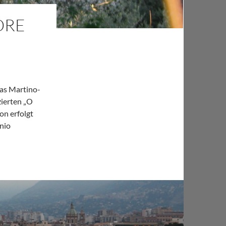
ORE
das Martino-
zierten „O
on erfolgt
nio