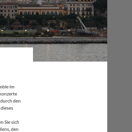
mble im
konzerte
 durch den
 dieses
n Sie sich
liens, den