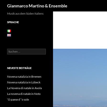
Suchen
Gianmarco Martino & Ensemble
Zum
Musik aus dem Süden Italiens
Inhalt
SPRACHE
springen
Suchen
nach:
NEUESTE BEITRÄGE
Novena natalizia in Bremen
Novena natalizia in Lübeck
La Novena di natale in Avola
La novena di natale in Noto
’O paese d’ ’o sole