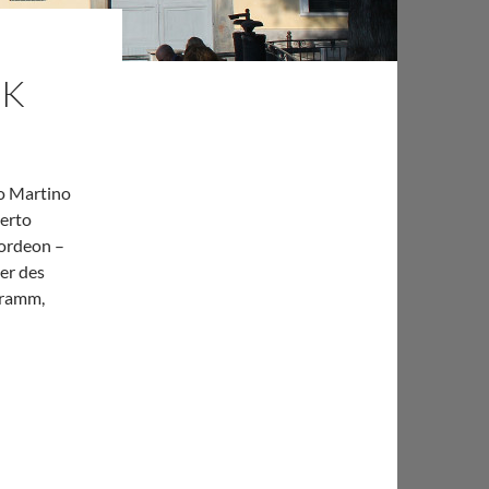
CK
o Martino
erto
kordeon –
er des
gramm,