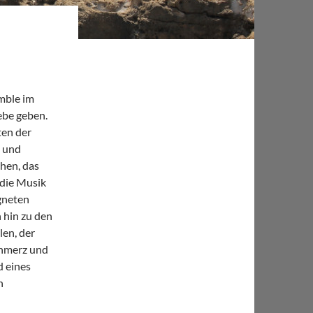
mble im
ebe geben.
ten der
n und
hen, das
die Musik
gneten
 hin zu den
len, der
chmerz und
d eines
n