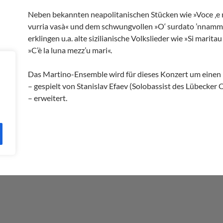
Neben bekannten neapolitanischen Stücken wie »Voce ‚e no
vurria vasà« und dem schwungvollen »O‘ surdato ’nnam
erklingen u.a. alte sizilianische Volkslieder wie »Si marit
»C’è la luna mezz’u mari«.
Das Martino-Ensemble wird für dieses Konzert um einen
– gespielt von Stanislav Efaev (Solobassist des Lübecker 
– erweitert.