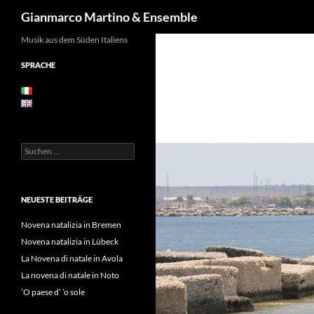
Suchen
Gianmarco Martino & Ensemble
Zum
Musik aus dem Süden Italiens
Inhalt
SPRACHE
springen
Suchen
nach:
NEUESTE BEITRÄGE
Novena natalizia in Bremen
Novena natalizia in Lübeck
La Novena di natale in Avola
La novena di natale in Noto
’O paese d’ ’o sole