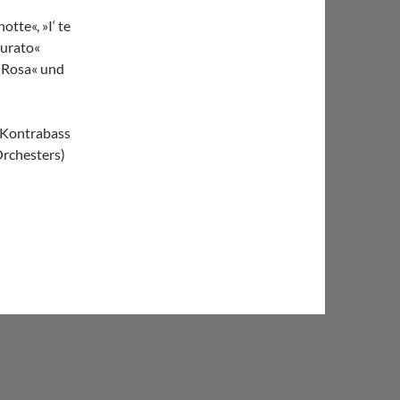
tte«, »I‘ te
murato«
au Rosa« und
 Kontrabass
Orchesters)