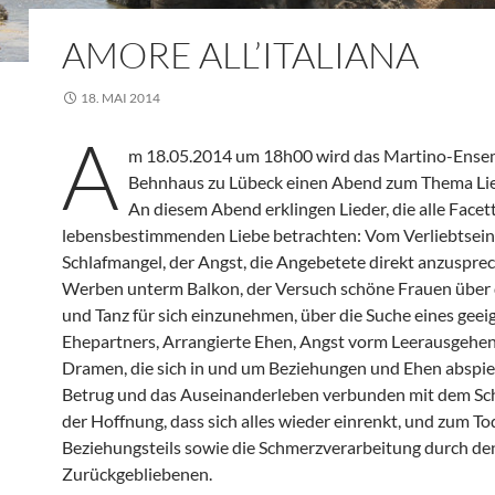
AMORE ALL’ITALIANA
18. MAI 2014
A
m 18.05.2014 um 18h00 wird das Martino-Ense
Behnhaus zu Lübeck einen Abend zum Thema Li
An diesem Abend erklingen Lieder, die alle Facet
lebensbestimmenden Liebe betrachten: Vom Verliebtsei
Schlafmangel, der Angst, die Angebetete direkt anzusprec
Werben unterm Balkon, der Versuch schöne Frauen über 
und Tanz für sich einzunehmen, über die Suche eines geei
Ehepartners, Arrangierte Ehen, Angst vorm Leerausgehen
Dramen, die sich in und um Beziehungen und Ehen abspie
Betrug und das Auseinanderleben verbunden mit dem S
der Hoffnung, dass sich alles wieder einrenkt, und zum To
Beziehungsteils sowie die Schmerzverarbeitung durch de
Zurückgebliebenen.