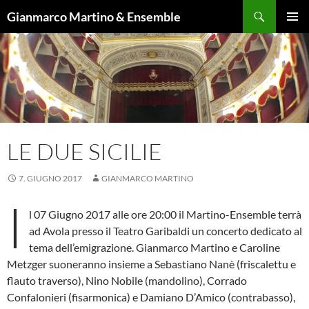
Vai
Cerca
Gianmarco Martino & Ensemble
al
MENU
contenuto
PRINCI
LE DUE SICILIE
7. GIUGNO 2017
GIANMARCO MARTINO
I
l 07 Giugno 2017 alle ore 20:00 il Martino-Ensemble terrà
ad Avola presso il Teatro Garibaldi un concerto dedicato al
tema dell’emigrazione. Gianmarco Martino e Caroline
Metzger suoneranno insieme a Sebastiano Nanè (friscalettu e
flauto traverso), Nino Nobile (mandolino), Corrado
Confalonieri (fisarmonica) e Damiano D’Amico (contrabasso),