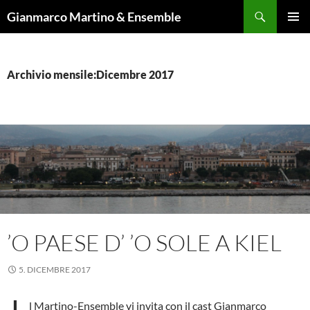
Vai
Cerca
Gianmarco Martino & Ensemble
al
MENU
contenuto
PRINCI
Archivio mensile:Dicembre 2017
’O PAESE D’ ’O SOLE A KIEL
5. DICEMBRE 2017
l Martino-Ensemble vi invita con il cast Gianmarco