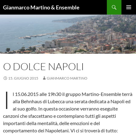
Vai
Cerca
Gianmarco Martino & Ensemble
al
MENU
contenuto
PRINCI
O DOLCE NAPOLI
15. GIUGNO 2015
GIANMARCO MARTINO
I
l 15.06.2015 alle 19h30 il gruppo Martino-Ensemble terrà
alla Behnhaus di Lubecca una serata dedicata a Napoli ed
al suo golfo. In questa occasione verranno eseguite
canzoni che sfaccettano e contemplano tutti gli aspetti
importanti della mentalità, delle emozioni e del
comportamento dei Napoletani. Vi ci si troverà di tutto: