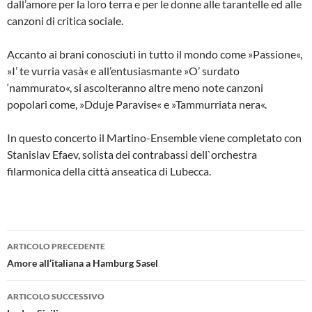
dall’amore per la loro terra e per le donne alle tarantelle ed alle
canzoni di critica sociale.
Accanto ai brani conosciuti in tutto il mondo come »Passione«,
»I’ te vurria vasà« e all’entusiasmante »O’ surdato
‘nammurato«, si ascolteranno altre meno note canzoni
popolari come, »Dduje Paravise« e »Tammurriata nera«.
In questo concerto il Martino-Ensemble viene completato con
Stanislav Efaev, solista dei contrabassi dell`orchestra
filarmonica della città anseatica di Lubecca.
Navigazione
ARTICOLO PRECEDENTE
articolo
Amore all’italiana a Hamburg Sasel
ARTICOLO SUCCESSIVO