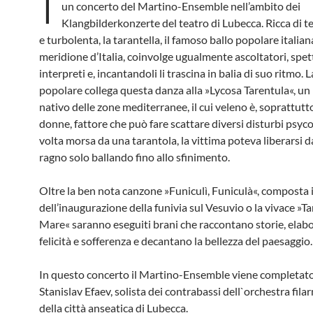
I
un concerto del Martino-Ensemble nell’ambito dei
Klangbilderkonzerte del teatro di Lubecca. Ricca di t
e turbolenta, la tarantella, il famoso ballo popolare italian
meridione d’Italia, coinvolge ugualmente ascoltatori, spet
interpreti e, incantandoli li trascina in balia di suo ritmo.
popolare collega questa danza alla »Lycosa Tarentula«, un
nativo delle zone mediterranee, il cui veleno è, soprattutt
donne, fattore che può fare scattare diversi disturbi psyco
volta morsa da una tarantola, la vittima poteva liberarsi d
ragno solo ballando fino allo sfinimento.
Oltre la ben nota canzone »Funiculì, Funiculà«, composta 
dell’inaugurazione della funivia sul Vesuvio o la vivace »Ta
Mare« saranno eseguiti brani che raccontano storie, elab
felicità e sofferenza e decantano la bellezza del paesaggio.
In questo concerto il Martino-Ensemble viene completat
Stanislav Efaev, solista dei contrabassi dell`orchestra fil
della città anseatica di Lubecca.