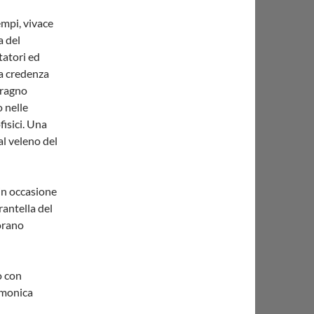
empi, vivace
a del
tatori ed
 La credenza
 ragno
o nelle
fisici. Una
al veleno del
in occasione
rantella del
orano
o con
armonica