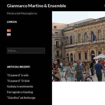
Cerca
Gianmarco Martino & Ensemble
Vai
Musica dal Mezzogiorno
al
LINGUA
contenuto
Ricerca
per:
ARTICOLI RECENTI
’O paese d’ ’o sole
’O paese d’ ’O Sole
Nuttata ’e sentimento
Ferragosto a Gauting
“Giardino” ad Amburgo